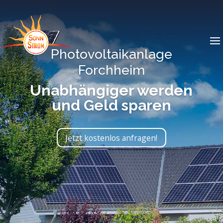
Photovoltaikanlage
Forchheim
Unabhängiger werden
und Geld sparen
Jetzt kostenlos anfragen!