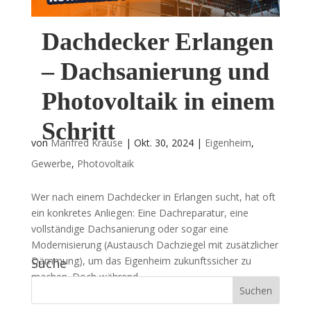
Dachdecker Erlangen
– Dachsanierung und
Photovoltaik in einem
Schritt
von
Manfred Krause
|
Okt. 30, 2024
|
Eigenheim
,
Gewerbe
,
Photovoltaik
Wer nach einem Dachdecker in Erlangen sucht, hat oft
ein konkretes Anliegen: Eine Dachreparatur, eine
vollständige Dachsanierung oder sogar eine
Modernisierung (Austausch Dachziegel mit zusätzlicher
Dämmung), um das Eigenheim zukunftssicher zu
Suche
machen. Doch während...