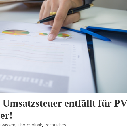
msatzsteuer entfällt für PV
er!
u wissen
,
Photovoltaik
,
Rechtliches