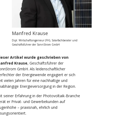
Manfred Krause
Dipl. Wirtschaftsingenieur (FH), Solarfachberater und
Geschäftsführer der SonnStrom GmbH
ieser Artikel wurde geschrieben von
anfred Krause
, Geschäftsführer der
onnStrom GmbH. Als leidenschaftlicher
erfechter der Energiewende engagiert er sich
eit vielen Jahren für eine nachhaltige und
nabhängige Energieversorgung in der Region.
it seiner Erfahrung in der Photovoltaik-Branche
erät er Privat- und Gewerbekunden auf
ugenhöhe – praxisnah, ehrlich und
ösungsorientiert.